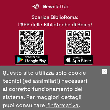
Newsletter
Scarica BiblioRoma:
l'APP delle Biblioteche di Roma!
Questo sito utilizza solo cookie
O
tecnici (ed assimilati) necessari
Mappa del sito
al corretto funzionamento del
Copyright
Browser consigliati
sistema. Per maggiori dettagli
Privacy e cookies
puoi consultare
l'informativa
.