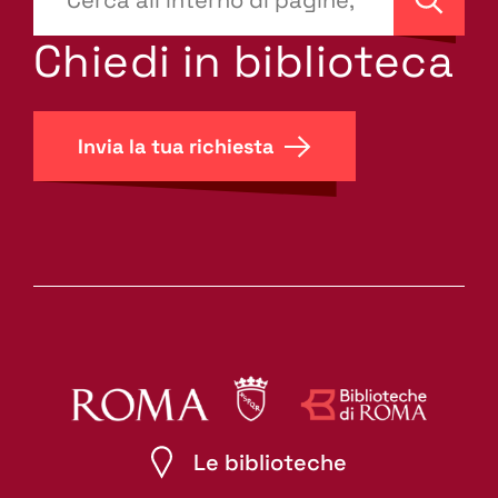
site-
Cerca
search.label???
Chiedi in biblioteca
Invia la tua richiesta
Le biblioteche