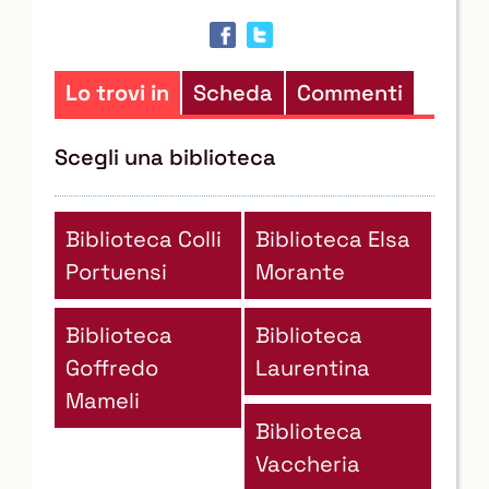
in
altre
risorse
Lo trovi in
Scheda
Commenti
Scegli una biblioteca
Biblioteca Colli
Biblioteca Elsa
Portuensi
Morante
Biblioteca
Biblioteca
Goffredo
Laurentina
Mameli
Biblioteca
Vaccheria