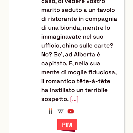
caso, di vedere vostro
marito seduto a un tavolo
di ristorante in compagnia
di una bionda, mentre lo
immaginavate nel suo
ufficio, chino sulle carte?
No? Be', ad Alberta è
capitato. E, nella sua
mente di moglie fiduciosa,
il romantico tête-à-tête
ha instillato un terribile
sospetto.
[...]
Anobii
Wikipedia
YouTube
Trova
il
documento