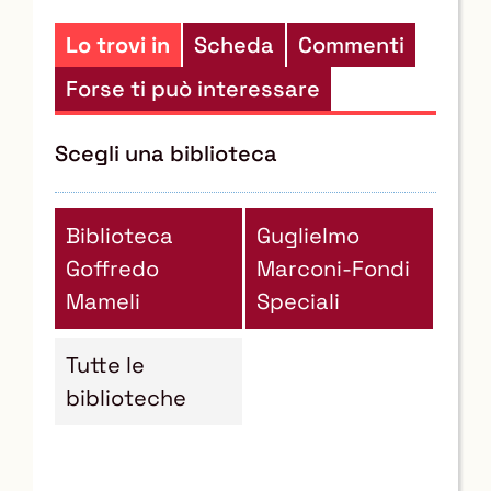
risorse
Lo trovi in
Scheda
Commenti
Forse ti può interessare
Scegli una biblioteca
Biblioteca
Guglielmo
Goffredo
Marconi-Fondi
Mameli
Speciali
Tutte le
biblioteche