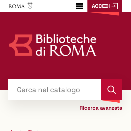
ACCEDI
???
menu.button???
Trova
il tuo libro "Catalogo"
Cerca
Ricerca avanzata