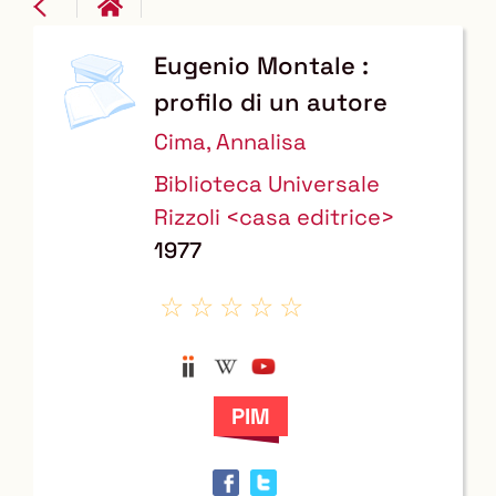
copertina
Eugenio Montale :
Dettaglio
profilo di un autore
del
Cima, Annalisa
documento
Biblioteca Universale
Rizzoli <casa editrice>
1977
Anobii
Wikipedia
YouTube
Trova
il
documento
in
altre