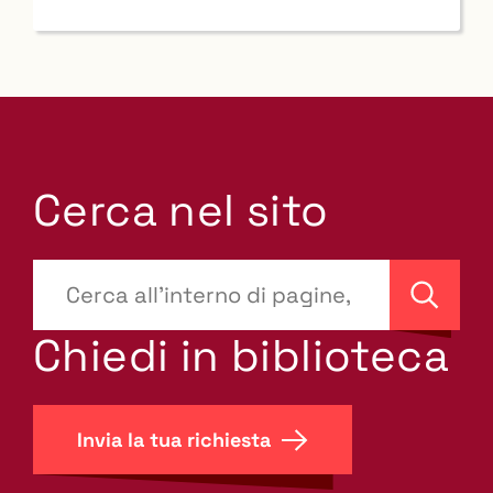
Cerca nel sito
???
site-
Cerca
search.label???
Chiedi in biblioteca
Invia la tua richiesta