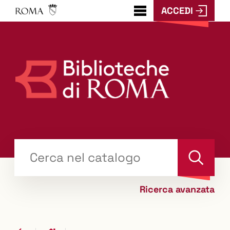
ACCEDI
???
menu.button???
Trova
il tuo libro "Catalogo"
Cerca
Ricerca avanzata