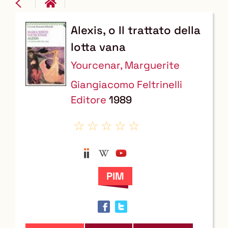
Alexis, o Il trattato della
Dettaglio
lotta vana
del
Yourcenar, Marguerite
documento
Giangiacomo Feltrinelli
Editore
1989
Anobii
Wikipedia
YouTube
Trova
il
documento
in
altre
risorse