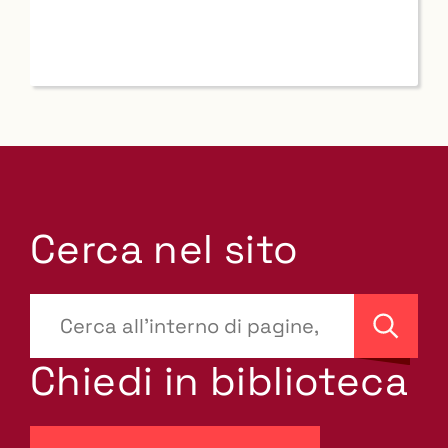
Cerca nel sito
???
site-
Cerca
search.label???
Chiedi in biblioteca