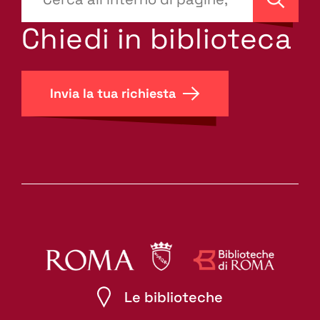
site-
Cerca
search.label???
Chiedi in biblioteca
Invia la tua richiesta
Le biblioteche