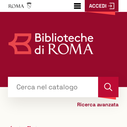
ACCEDI
???
menu.button???
Trova
il tuo libro "Catalogo"
Cerca
Ricerca avanzata