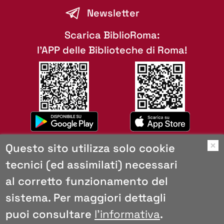
Newsletter
Scarica BiblioRoma:
l'APP delle Biblioteche di Roma!
Questo sito utilizza solo cookie
O
tecnici (ed assimilati) necessari
Mappa del sito
al corretto funzionamento del
Copyright
Browser consigliati
sistema. Per maggiori dettagli
Privacy e cookies
puoi consultare
l'informativa
.