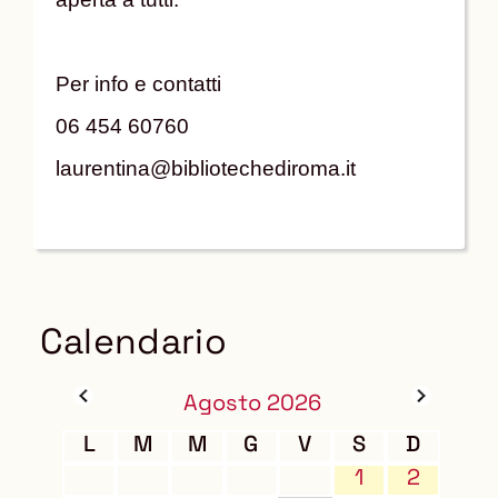
Per info e contatti
06 454 60760
laurentina@bibliotechediroma.it
Calendario
Agosto 2026
L
M
M
G
V
S
D
1
2