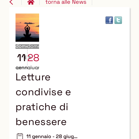
torna alle News
domenica
domenica
11
28
gennaio
giugno
Letture
condivise e
pratiche di
benessere
11 gennaio - 28 giugno