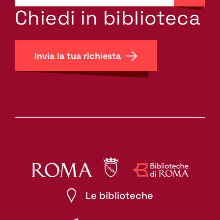
search.label???
Chiedi in biblioteca
Invia la tua richiesta
Le biblioteche