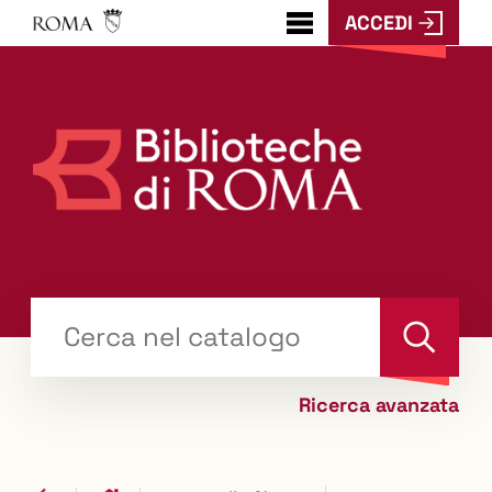
ACCEDI
???
menu.button???
Trova
il tuo libro "Catalogo"
Cerca
Ricerca avanzata