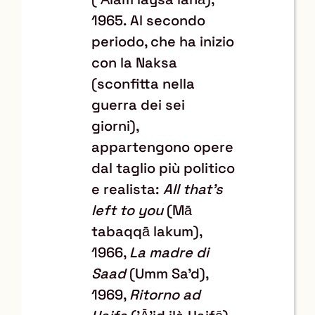
1965. Al secondo
periodo, che ha inizio
con la Naksa
(sconfitta nella
guerra dei sei
giorni),
appartengono opere
dal taglio più politico
e realista:
All that's
left to you
(Mā
tabaqqā lakum),
1966,
La madre di
Saad
(Umm Sa'd),
1969,
Ritorno ad