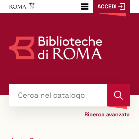
ACCEDI
???
menu.button???
Trova
il tuo libro "Catalogo"
Cerca
Ricerca avanzata