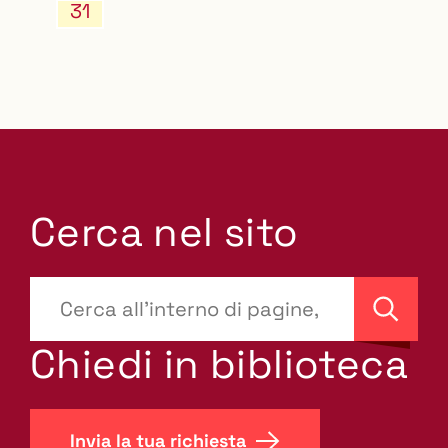
31
Cerca nel sito
???
site-
Cerca
search.label???
Chiedi in biblioteca
Invia la tua richiesta