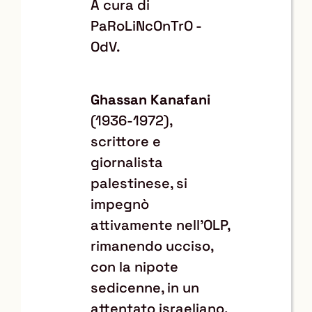
A cura di
PaRoLiNcOnTrO -
OdV.
Ghassan Kanafani
(1936-1972),
scrittore e
giornalista
palestinese, si
impegnò
attivamente nell’OLP,
rimanendo ucciso,
con la nipote
sedicenne, in un
attentato israeliano.