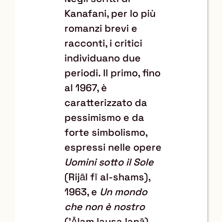
Kanafani, per lo più
romanzi brevi e
racconti, i critici
individuano due
periodi. Il primo, fino
al 1967, è
caratterizzato da
pessimismo e da
forte simbolismo,
espressi nelle opere
Uomini sotto il Sole
(Rijāl fī al-shams),
1963, e
Un mondo
che non è nostro
('Ālam laysa lanā),