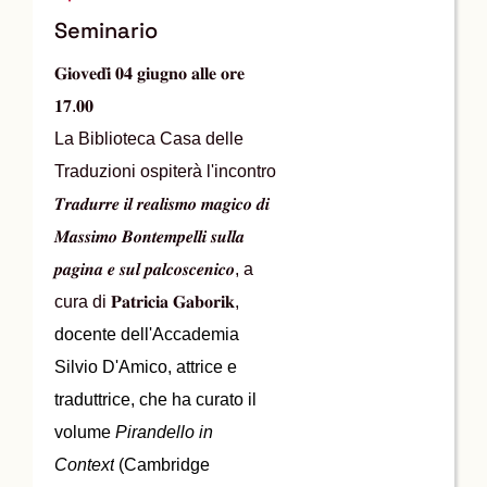
Traduzioni
Seminario
𝐆𝐢𝐨𝐯𝐞𝐝𝐢̀ 𝟎𝟒 𝐠𝐢𝐮𝐠𝐧𝐨 𝐚𝐥𝐥𝐞 𝐨𝐫𝐞
𝟏𝟕.𝟎𝟎
La Biblioteca Casa delle
Traduzioni ospiterà l'incontro
𝑻𝒓𝒂𝒅𝒖𝒓𝒓𝒆 𝒊𝒍 𝒓𝒆𝒂𝒍𝒊𝒔𝒎𝒐 𝒎𝒂𝒈𝒊𝒄𝒐 𝒅𝒊
𝑴𝒂𝒔𝒔𝒊𝒎𝒐 𝑩𝒐𝒏𝒕𝒆𝒎𝒑𝒆𝒍𝒍𝒊 𝒔𝒖𝒍𝒍𝒂
𝒑𝒂𝒈𝒊𝒏𝒂 𝒆 𝒔𝒖𝒍 𝒑𝒂𝒍𝒄𝒐𝒔𝒄𝒆𝒏𝒊𝒄𝒐, a
cura di 𝐏𝐚𝐭𝐫𝐢𝐜𝐢𝐚 𝐆𝐚𝐛𝐨𝐫𝐢𝐤,
docente dell'Accademia
Silvio D'Amico, attrice e
traduttrice, che ha curato il
volume
Pirandello in
Context
(Cambridge