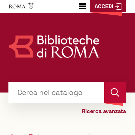
ACCEDI
???
menu.button???
Trova
il tuo libro "Catalogo"
Cerca
Ricerca avanzata