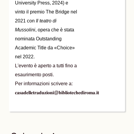
University Press, 2024) e
vinto il premio The Bridge nel
2021 con
Il teatro di
Mussolini
, opera che è stata
nominata Outstanding
Academic Title da «Choice»
nel 2022.
L'evento è aperto a tutti fino a
esaurimento posti.
Per informazioni scrivere a:
𝐜𝐚𝐬𝐚𝐝𝐞𝐥𝐥𝐞𝐭𝐫𝐚𝐝𝐮𝐳𝐢𝐨𝐧𝐢@𝐛𝐢𝐛𝐥𝐢𝐨𝐭𝐞𝐜𝐡𝐞𝐝𝐢𝐫𝐨𝐦𝐚.𝐢𝐭