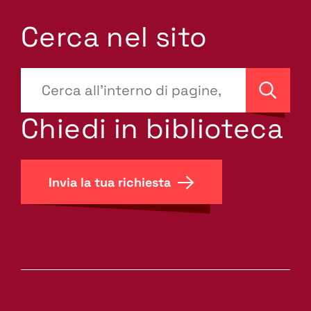
Cerca nel sito
???
site-
Cerca
search.label???
Chiedi in biblioteca
Invia la tua richiesta