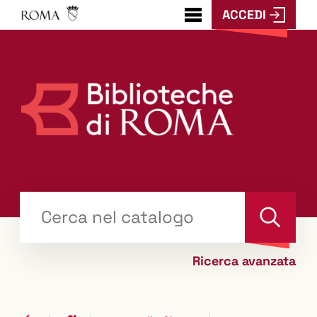
ACCEDI
???
menu.button???
Trova
il tuo libro "Catalogo"
Cerca
Ricerca avanzata