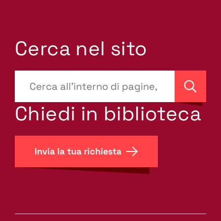
Cerca nel sito
???
site-
Cerca
search.label???
Chiedi in biblioteca
Invia la tua richiesta