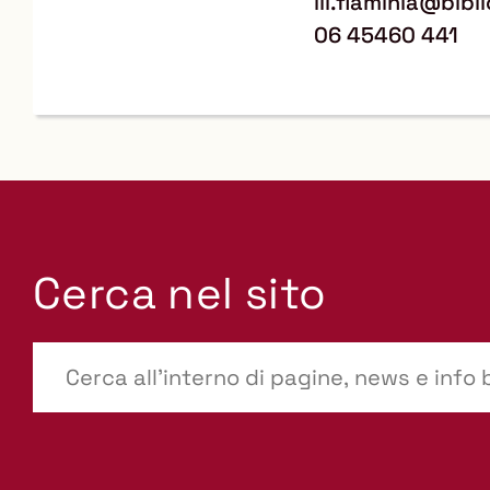
ill.flaminia@bib
06 45460 441
Cerca nel sito
???
site-
search.label???