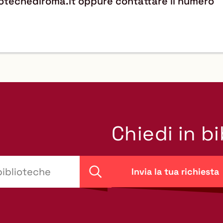
liotechediroma.it oppure contattare il numero
Chiedi in b
Invia la tua richiesta
Cerca