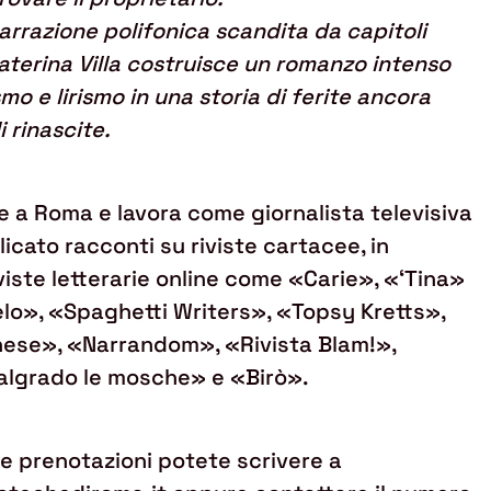
arrazione polifonica scandita da capitoli
 Caterina Villa costruisce un romanzo intenso
mo e lirismo in una storia di ferite ancora
i rinascite.
e a Roma e lavora come giornalista televisiva
licato racconti su riviste cartacee, in
viste letterarie online come «Carie», «‘Tina»
lo», «Spaghetti Writers», «Topsy Kretts»,
ese», «Narrandom», «Rivista Blam!»,
lgrado le mosche» e «Birò».
 e prenotazioni potete scrivere a