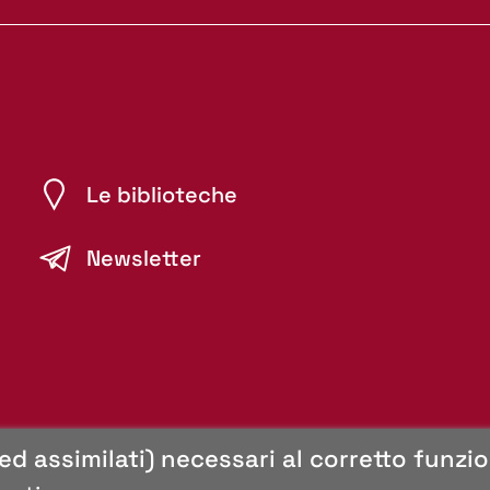
Le biblioteche
Newsletter
(ed assimilati) necessari al corretto funz
s