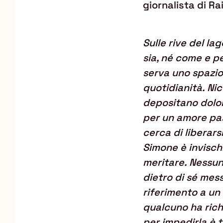
giornalista di Ra
Sulle rive del la
sia, né come e pe
serva uno spazio
quotidianità. Nic
depositano dolor
per un amore pas
cerca di liberar
Simone è invisch
meritare. Nessuno
dietro di sé mes
riferimento a un
qualcuno ha richi
per impedirla è t