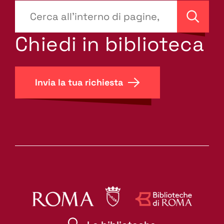
???
site-
Cerca
search.label???
Chiedi in biblioteca
Invia la tua richiesta