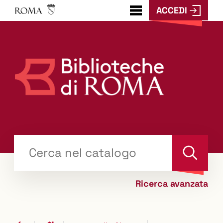
ACCEDI
???
menu.button???
Trova
il tuo libro "Catalogo"
Cerca
Ricerca avanzata