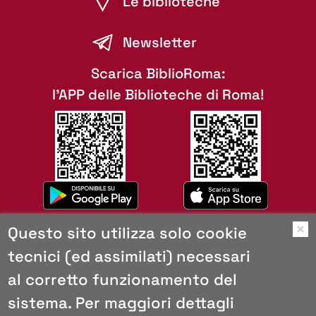
Le biblioteche
Newsletter
Scarica BiblioRoma:
l'APP delle Biblioteche di Roma!
Questo sito utilizza solo cookie
O
tecnici (ed assimilati) necessari
Mappa del sito
al corretto funzionamento del
Copyright
Browser consigliati
sistema. Per maggiori dettagli
Privacy e cookies