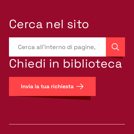
Cerca nel sito
???
site-
Cerca
search.label???
Chiedi in biblioteca
Invia la tua richiesta