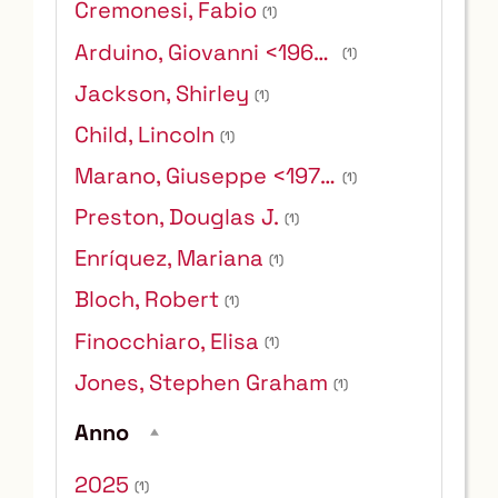
Cremonesi, Fabio
(1)
Arduino, Giovanni <1966- >
(1)
Jackson, Shirley
(1)
Child, Lincoln
(1)
Marano, Giuseppe <1975- >
(1)
Preston, Douglas J.
(1)
Enríquez, Mariana
(1)
Bloch, Robert
(1)
Finocchiaro, Elisa
(1)
Jones, Stephen Graham
(1)
Anno
2025
(1)