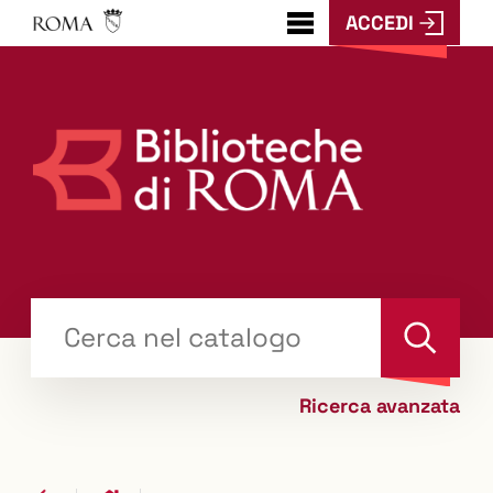
ACCEDI
???
menu.button???
Trova
il tuo libro "Catalogo"
Cerca
Ricerca avanzata