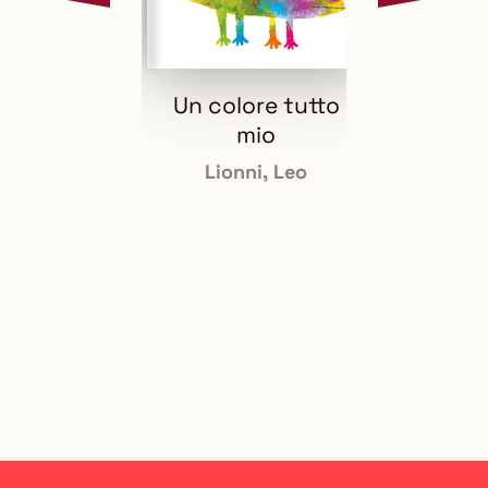
la
avanti
vetrina
la
vetrina
Un colore tutto
Ci 
mio
Lionni, Leo
Alla