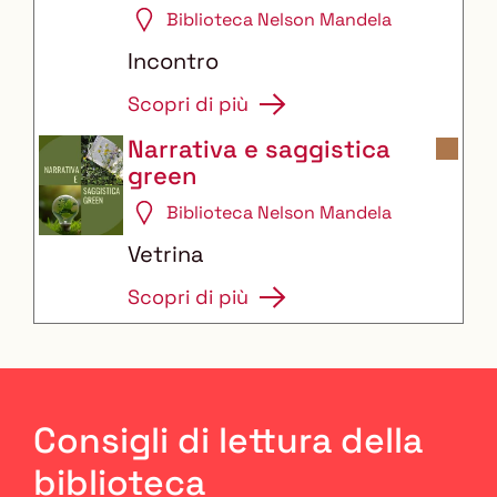
Biblioteca Nelson Mandela
Incontro
Scopri di più
Narrativa e saggistica
green
Biblioteca Nelson Mandela
Vetrina
Scopri di più
Consigli di lettura della
biblioteca