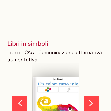
Libri in simboli
Libri in CAA - Comunicazione alternativa
aumentativa
Scorri
Scorri
indietro
in