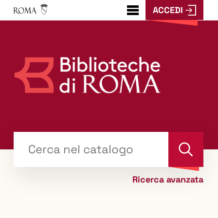
ACCEDI
???
menu.button???
Trova
il tuo libro "Catalogo"
Cerca
Ricerca avanzata