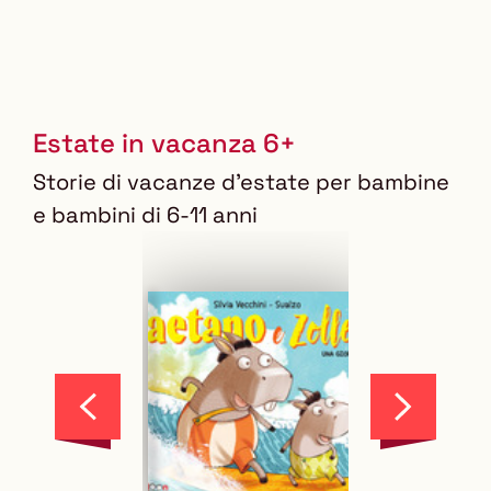
Estate in vacanza 6+
Storie di vacanze d'estate per bambine
e bambini di 6-11 anni
Scorri
Scorri
indietro
in
la
avanti
vetrina
la