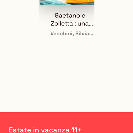
vetrina
Gaetano e
In
Zolletta : una
giornata al
Vecchini, Silvia
Nor
mare
<1975- >
Estate in vacanza 11+