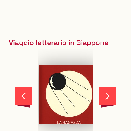
Viaggio letterario in Giappone
Scorri
Scorri
indietro
in
la
avanti
vetrina
la
vetrina