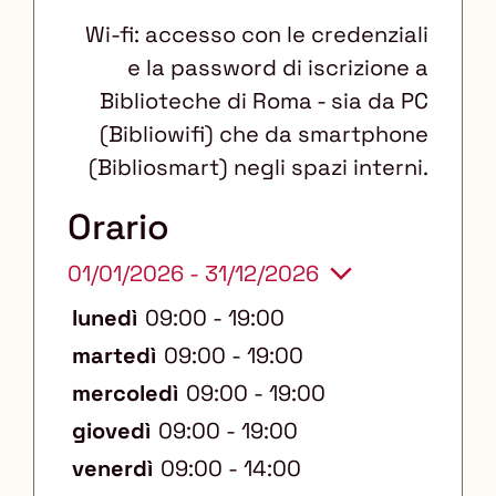
d
Wi-fi: accesso con le credenziali
i
e la password di iscrizione a
s
Biblioteche di Roma - sia da PC
a
(Bibliowifi) che da smartphone
b
(Bibliosmart) negli spazi interni.
i
l
Orario
i
01/01/2026 - 31/12/2026
:
lunedì
09:00 - 19:00
martedì
09:00 - 19:00
mercoledì
09:00 - 19:00
giovedì
09:00 - 19:00
venerdì
09:00 - 14:00