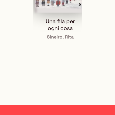
vetrina
la
vetrina
Una fila per
Se
ogni cosa
K
Sineiro, Rita