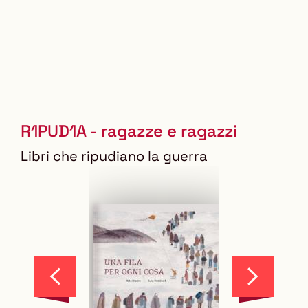
Karamchand
R1PUD1A - ragazze e ragazzi
Libri che ripudiano la guerra
Scorri
Scorri
indietro
in
la
avanti