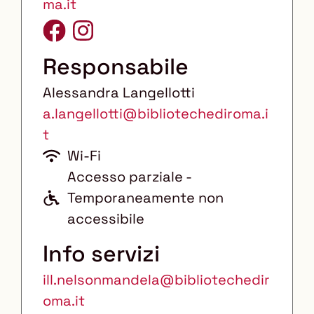
ma.it
Responsabile
Alessandra Langellotti
a.langellotti@bibliotechediroma.i
t
Wi-Fi
A
Accesso parziale -
c
Temporaneamente non
c
accessibile
e
Info servizi
s
ill.nelsonmandela@bibliotechedir
s
oma.it
o