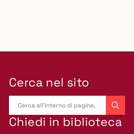
Cerca nel sito
???
site-
Cerca
search.label???
Chiedi in biblioteca