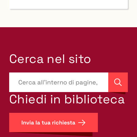
Cerca nel sito
???
site-
Cerca
search.label???
Chiedi in biblioteca
Invia la tua richiesta