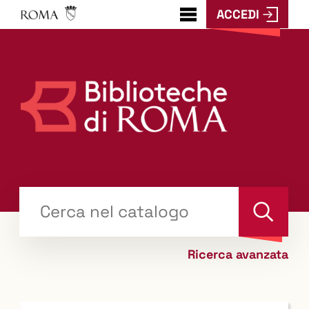
ACCEDI
???
menu.button???
Trova
il tuo libro "Catalogo"
Cerca
Ricerca avanzata