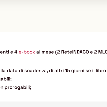
menti e 4
e-book
al mese (2 ReteINDACO e 2 MLO
ella data di scadenza, di altri 15 giorni se il li
abili;
n prorogabili;