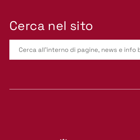
Cerca nel sito
???
site-
search.label???