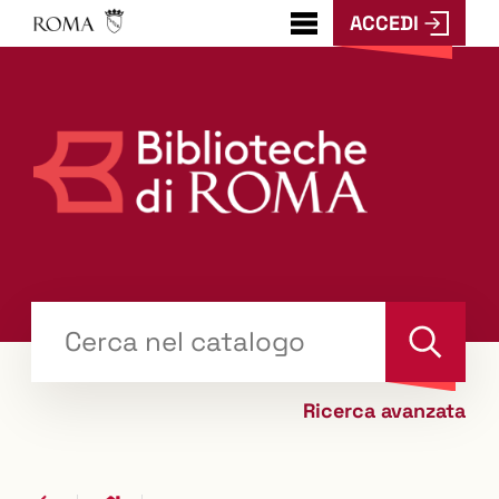
ACCEDI
???
menu.button???
Trova
il tuo libro "Catalogo"
Cerca
Ricerca avanzata