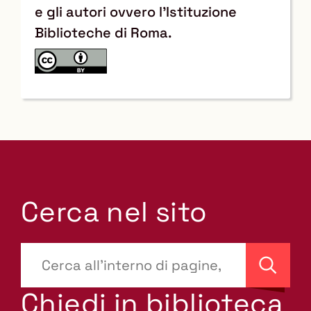
e gli autori ovvero l'Istituzione
Biblioteche di Roma.
Cerca nel sito
???
site-
Cerca
search.label???
Chiedi in biblioteca