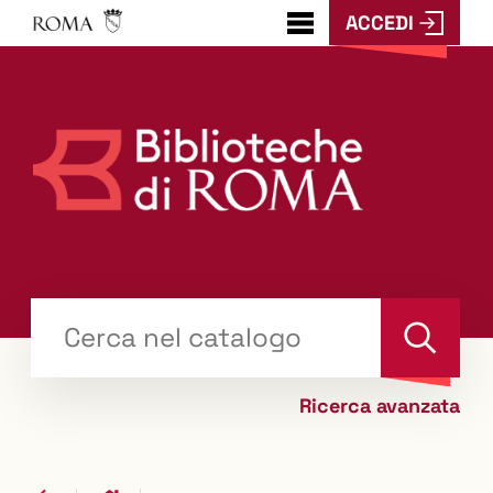
ACCEDI
???
menu.button???
Trova
il tuo libro "Catalogo"
Cerca
Ricerca avanzata