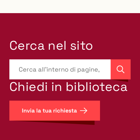
Cerca nel sito
???
site-
Cerca
search.label???
Chiedi in biblioteca
Invia la tua richiesta