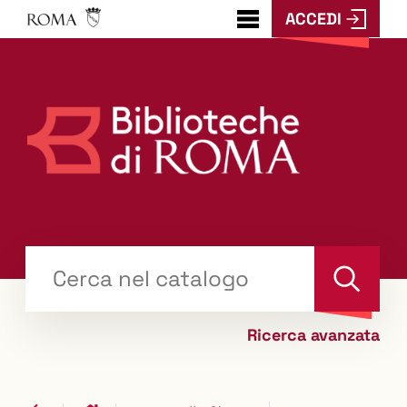
ACCEDI
???
menu.button???
Trova
il tuo libro "Catalogo"
Cerca
Ricerca avanzata