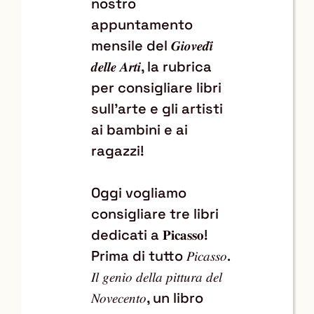
nostro
appuntamento
mensile del
𝑮𝒊𝒐𝒗𝒆𝒅𝒊̀
, la rubrica
𝒅𝒆𝒍𝒍𝒆 𝑨𝒓𝒕𝒊
per consigliare libri
sull’arte e gli artisti
ai bambini e ai
ragazzi!
Oggi
vogliamo
consigliare tre libri
dedicati a
!
𝐏𝐢𝐜𝐚𝐬𝐬𝐨
Prima di tutto
𝑃𝑖𝑐𝑎𝑠𝑠𝑜.
𝐼𝑙 𝑔𝑒𝑛𝑖𝑜 𝑑𝑒𝑙𝑙𝑎 𝑝𝑖𝑡𝑡𝑢𝑟𝑎 𝑑𝑒𝑙
, un libro
𝑁𝑜𝑣𝑒𝑐𝑒𝑛𝑡𝑜