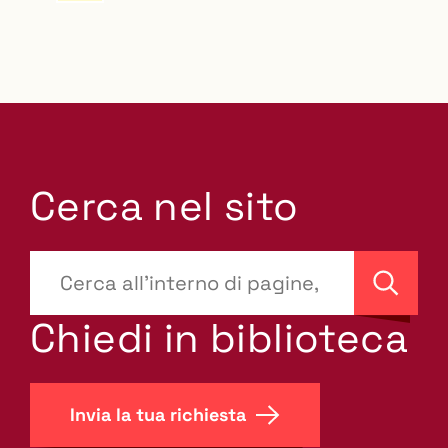
Cerca nel sito
???
site-
Cerca
search.label???
Chiedi in biblioteca
Invia la tua richiesta