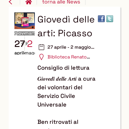
torna alle News
Giovedì delle
arti: Picasso
giovedì
martedì
27
2
27 aprile - 2 maggio
aprile
maggio
2023
Biblioteca Renato
Nicolini
Consiglio di lettura
a cura
𝑮𝒊𝒐𝒗𝒆𝒅𝒊̀ 𝒅𝒆𝒍𝒍𝒆 𝑨𝒓𝒕𝒊
dei volontari del
Servizio Civile
Universale
Ben ritrovati al