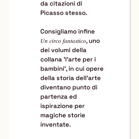
da citazioni di
Picasso stesso.
Consigliamo infine
, uno
𝑈𝑛 𝑐𝑖𝑟𝑐𝑜 𝑓𝑎𝑛𝑡𝑎𝑠𝑡𝑖𝑐𝑜
dei volumi della
collana ‘l’arte per i
bambini’, in cui opere
della storia dell’arte
diventano punto di
partenza ed
ispirazione per
magiche storie
inventate.