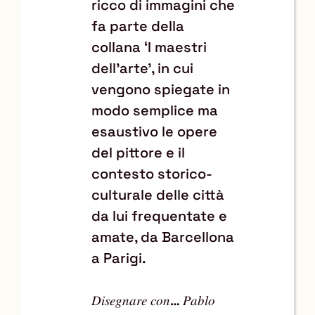
ricco di immagini che
fa parte della
collana ‘I maestri
dell’arte’, in cui
vengono spiegate in
modo semplice ma
esaustivo le opere
del pittore e il
contesto storico-
culturale delle città
da lui frequentate e
amate, da Barcellona
a Parigi.
𝐷𝑖𝑠𝑒𝑔𝑛𝑎𝑟𝑒 𝑐𝑜𝑛… 𝑃𝑎𝑏𝑙𝑜